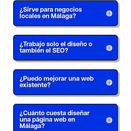
¿Sirve para negocios
locales en Málaga?
¿Trabajo solo el diseño o
también el SEO?
¿Puedo mejorar una web
existente?
¿Cuánto cuesta diseñar
una página web en
Málaga?