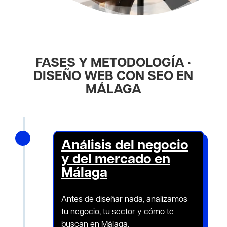
FASES Y METODOLOGÍA ·
DISEÑO WEB CON SEO EN
MÁLAGA
N
Análisis del negocio
y del mercado en
Málaga
Antes de diseñar nada, analizamos
tu negocio, tu sector y cómo te
buscan en Málaga.