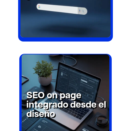
Una web bonita que no convierte no
cumple su función.
se
El SEO no se añade después:
construye desde el inicio.
Trabajamos títulos, jerarquía de
contenidos, enlazado interno y
semántica desde la fase de
SEO on page
diseño.
integrado desde el
diseño
Esto acelera el
posicionamiento y evita
rehacer la web a los seis