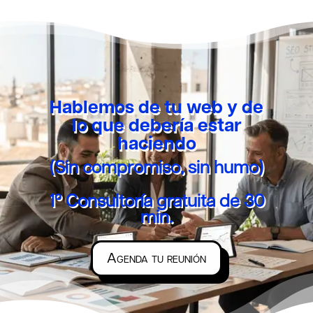
Hablemos de tu web y de
lo que debería estar
haciendo
(Sin compromiso, sin humo)
1º Consultoría gratuita de 30
min.
Agenda tu reunión