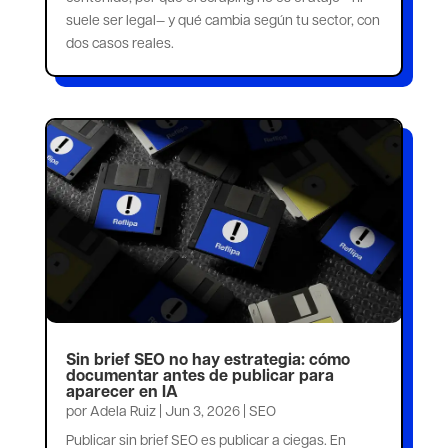
suele ser legal— y qué cambia según tu sector, con
dos casos reales.
Sin brief SEO no hay estrategia: cómo
documentar antes de publicar para
aparecer en IA
por
Adela Ruiz
|
Jun 3, 2026
|
SEO
Publicar sin brief SEO es publicar a ciegas. En