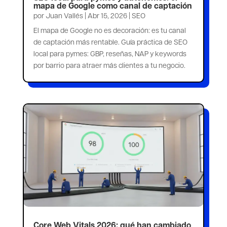
mapa de Google como canal de captación
por
Juan Vallés
|
Abr 15, 2026
|
SEO
El mapa de Google no es decoración: es tu canal
de captación más rentable. Guía práctica de SEO
local para pymes: GBP, reseñas, NAP y keywords
por barrio para atraer más clientes a tu negocio.
Core Web Vitals 2026: qué han cambiado