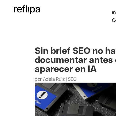
In
C
Sin brief SEO no h
documentar antes 
aparecer en IA
por
Adela Ruiz
|
SEO