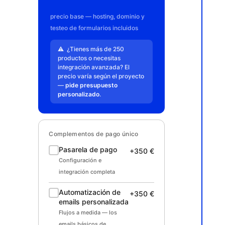
precio base — hosting, dominio y
testeo de formularios incluidos
⚠️ ¿Tienes más de 250
productos o necesitas
integración avanzada? El
precio varía según el proyecto
—
pide presupuesto
personalizado
.
Complementos de pago único
Pasarela de pago
+350 €
Configuración e
integración completa
Automatización de
+350 €
emails personalizada
Flujos a medida — los
emails básicos de