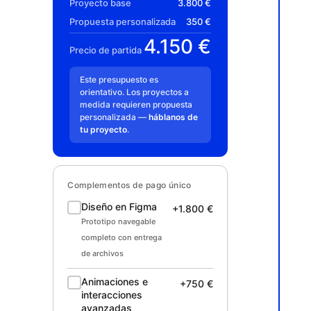
Proyecto base
3.800 €
Propuesta personalizada
350 €
4.150 €
Precio de partida
Este presupuesto es
orientativo. Los proyectos a
medida requieren propuesta
personalizada —
háblanos de
tu proyecto
.
Complementos de pago único
Diseño en Figma
+1.800 €
Prototipo navegable
completo con entrega
de archivos
Animaciones e
+750 €
interacciones
avanzadas