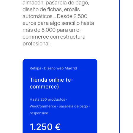
almacén, pasarela de pago,
diseño de fichas, emails
automáticos… Desde 2.500
euros para algo sencillo hasta
más de 8.000 para un e-
commerce con estructura
profesional.
Reflipa · Diseño web Madrid
Tienda online (e-
commerce)
Hasta 250 productos ·
WooCommerce · pasarela de pago ·
responsive
1.250 €