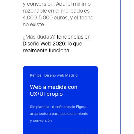
y conversión. Aquí el mínimo
razonable en el mercado es
4.000-5.000 euros, y el techo
no existe.
¿Más dudas?
Tendencias en
Diseño Web 2026: lo que
realmente funciona.
Reflipa · Diseño web Madrid
Web a medida con
UX/UI propio
Sin plantilla · diseño desde Figma ·
arquitectura para posicionamiento
y conversión