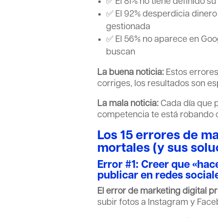
✅ El 81% no tiene definido su 
✅ El 92% desperdicia dinero 
gestionada
✅ El 56% no aparece en Goog
buscan
La buena noticia:
Estos errores
corriges, los resultados son e
La mala noticia:
Cada día que pa
competencia te está robando c
Los 15 errores de ma
mortales (y sus solu
Error #1: Creer que «hac
publicar en redes social
El error de marketing digital p
subir fotos a Instagram y Face