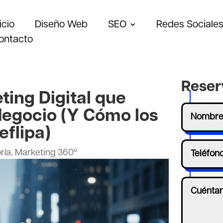
icio
Diseño Web
SEO
Redes Sociale
ontacto
Reser
ting Digital que
Negocio (Y Cómo los
flipa)
ría
,
Marketing 360º