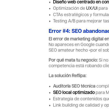
Diseño web centrado en con
Optimización de
UX/UI
para 
CTAs estratégicos y formula
Testing A/B para mejorar ta
Error #4: SEO abandona
El error de marketing digital e
No apareces en Google cuando 
SEO amateur hecho «por el sob
Por qué mata tu negocio:
Si no
competencia está robando clie
La solución Reflipa:
Auditoría SEO técnica
comple
SEO local optimizado
para M
Estrategia de contenidos qu
Link building de calidad y o