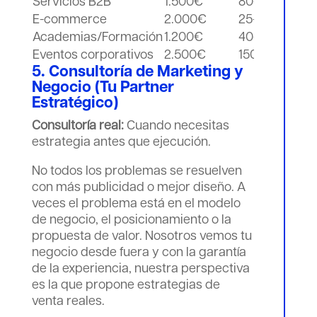
Servicios B2B
1.500€
80-200€
4:1
E-commerce
2.000€
25-60€
3:1
Academias/Formación
1.200€
40-120€
5:1
Eventos corporativos
2.500€
150-400€
6:1
5. Consultoría de Marketing y
Negocio (Tu Partner
Estratégico)
Consultoría real:
Cuando necesitas
estrategia antes que ejecución.
No todos los problemas se resuelven
con más publicidad o mejor diseño. A
veces el problema está en el modelo
de negocio, el posicionamiento o la
propuesta de valor. Nosotros vemos tu
negocio desde fuera y con la garantía
de la experiencia, nuestra perspectiva
es la que propone estrategias de
venta reales.